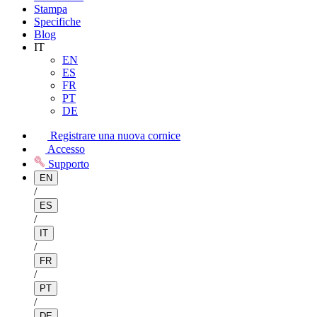
Stampa
Specifiche
Blog
IT
EN
ES
FR
PT
DE
Registrare una nuova cornice
Accesso
Supporto
EN
/
ES
/
IT
/
FR
/
PT
/
DE