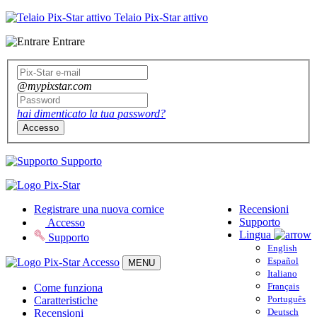
Telaio Pix-Star attivo
Entrare
@mypixstar.com
hai dimenticato la tua password?
Accesso
Supporto
Registrare una nuova cornice
Recensioni
Supporto
Accesso
Lingua
Supporto
English
Español
Accesso
MENU
Italiano
Français
Come funziona
Português
Caratteristiche
Deutsch
Recensioni