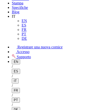
Stampa
Specifiche
Blog
IT
EN
ES
FR
PT
DE
Registrare una nuova cornice
Accesso
Supporto
EN
/
ES
/
IT
/
FR
/
PT
/
DE