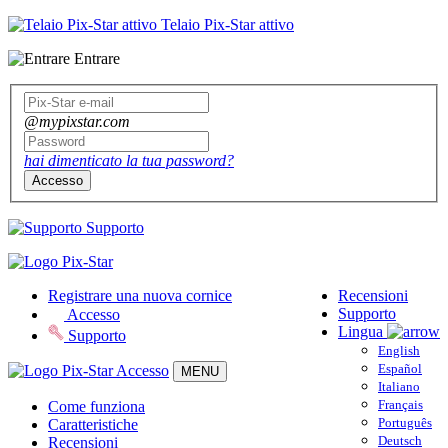
Telaio Pix-Star attivo
Entrare
@mypixstar.com
hai dimenticato la tua password?
Accesso
Supporto
Registrare una nuova cornice
Recensioni
Supporto
Accesso
Lingua
Supporto
English
Español
Accesso
MENU
Italiano
Français
Come funziona
Português
Caratteristiche
Deutsch
Recensioni