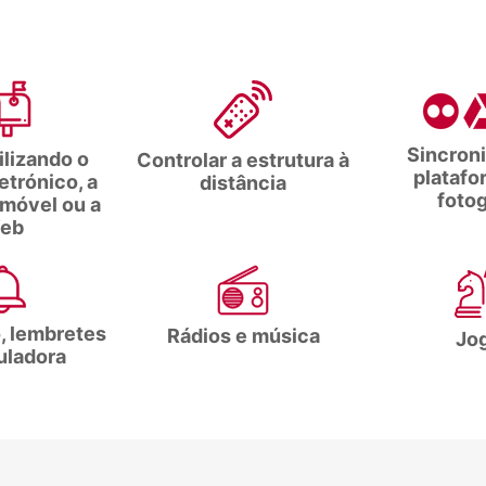
Sincron
ilizando o
Controlar a estrutura à
platafo
etrónico, a
distância
fotog
 móvel ou a
eb
, lembretes
Rádios e música
Jo
uladora